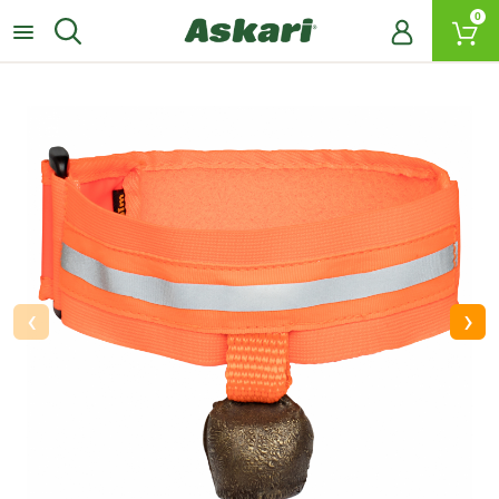
0
‹
›