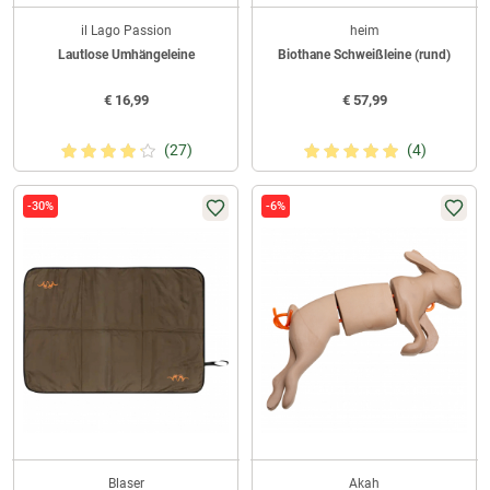
il Lago Passion
heim
Lautlose Umhängeleine
Biothane Schweißleine (rund)
€
16,99
€
57,99
(27)
(4)
-30%
-6%
Blaser
Akah