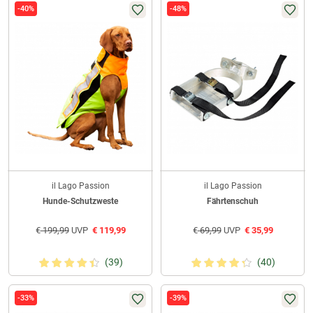
-40%
-48%
il Lago Passion
il Lago Passion
Hunde-Schutzweste
Fährtenschuh
€
199,99
UVP
€
119,99
€
69,99
UVP
€
35,99
(39)
(40)
-33%
-39%