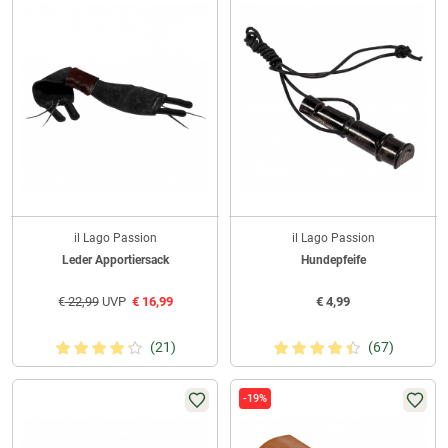
il Lago Passion
il Lago Passion
Leder Apportiersack
Hundepfeife
€
22,99
UVP
€
16,99
€
4,99
(21)
(67)
-19%