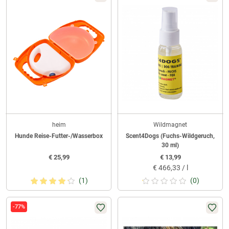
heim
Wildmagnet
Hunde Reise-Futter-/Wasserbox
Scent4Dogs (Fuchs-Wildgeruch,
30 ml)
€
25,99
€
13,99
€
466,33 / l
(1)
(0)
-77%