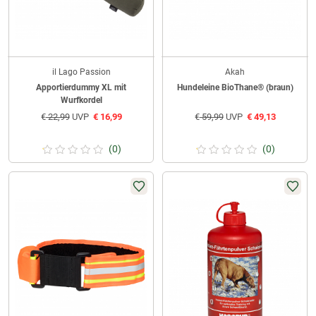
il Lago Passion
Akah
Apportierdummy XL mit
Hundeleine BioThane® (braun)
Wurfkordel
€
22,99
UVP
€
16,99
€
59,99
UVP
€
49,13
(0)
(0)