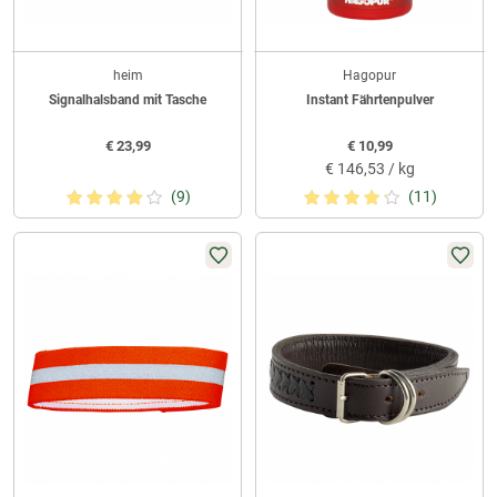
heim
Hagopur
Signalhalsband mit Tasche
Instant Fährtenpulver
€
23,99
€
10,99
€
146,53 / kg
(9)
(11)