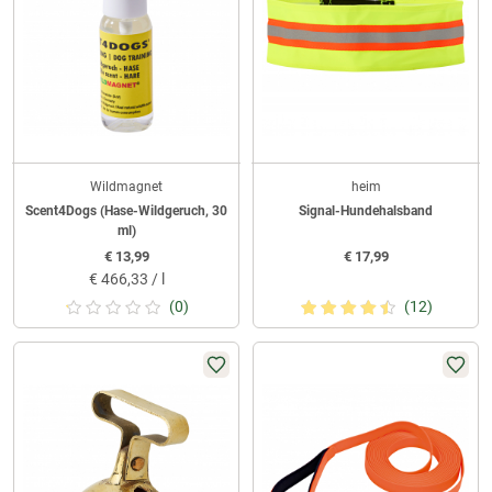
Wildmagnet
heim
Scent4Dogs (Hase-Wildgeruch, 30
Signal-Hundehalsband
ml)
€
13,99
€
17,99
€
466,33 / l
(0)
(12)