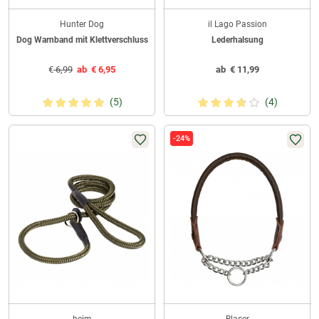
Hunter Dog
il Lago Passion
Dog Warnband mit Klettverschluss
Lederhalsung
€
6,99
ab
€
6,95
ab
€
11,99
(5)
(4)
-24%