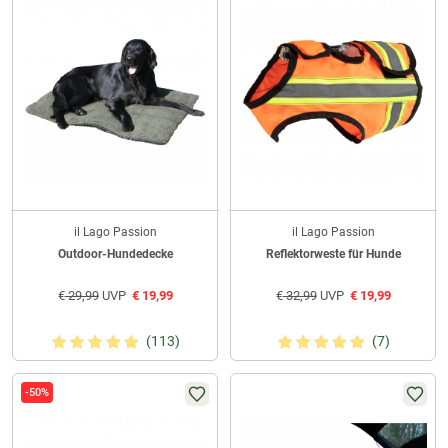
il Lago Passion
il Lago Passion
Outdoor-Hundedecke
Reflektorweste für Hunde
€
29,99
UVP
€
19,99
€
32,99
UVP
€
19,99
(113)
(7)
-50%