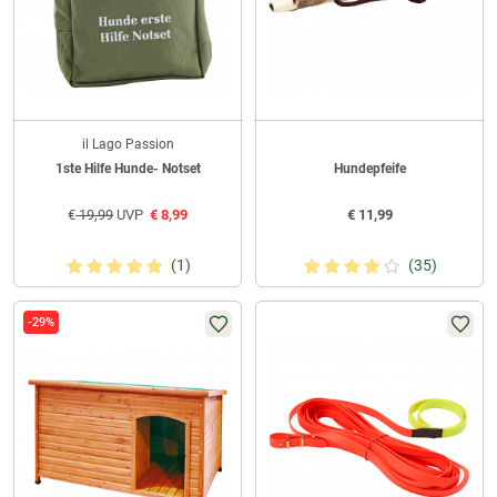
il Lago Passion
1ste Hilfe Hunde- Notset
Hundepfeife
€
19,99
UVP
€
8,99
€
11,99
(1)
(35)
-29%