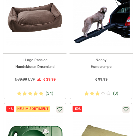
il Lago Passion
Nobby
Hundekissen Dreamland
Hunderampe
€
79,99
UVP
ab
€
39,99
€
99,99
(34)
(3)
-4%
NEU IM SORTIMENT
-50%