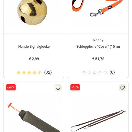
Nobby
Hunde Signalglocke
Schleppleine "Cover" (15 m)
€
2,99
€
51,78
(32)
(0)
-26%
-18%