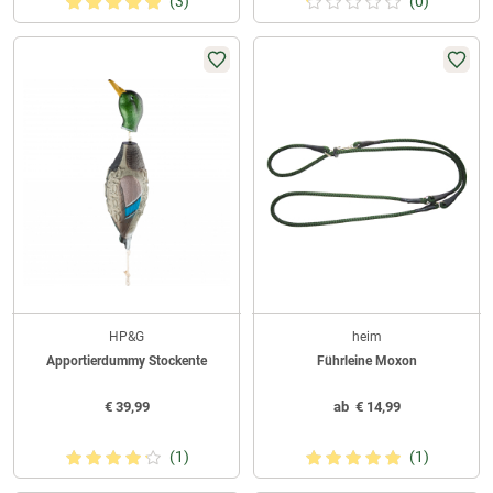
(3)
(0)
HP&G
heim
Apportierdummy Stockente
Führleine Moxon
€
39,99
ab
€
14,99
(1)
(1)