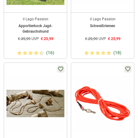
il Lago Passion
il Lago Passion
Apportierbock Jagd-
Schweißriemen
Gebrauchshund
€
39,99
UVP
€
25,99
€
29,99
UVP
€
25,99
(16)
(18)