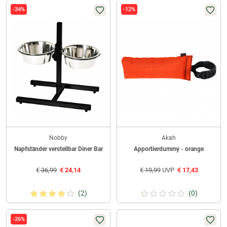
-34%
-12%
Nobby
Akah
Napfständer verstellbar Diner Bar
Apportierdummy - orange
€
36,99
€
24,14
€
19,99
UVP
€
17,43
(2)
(0)
-26%