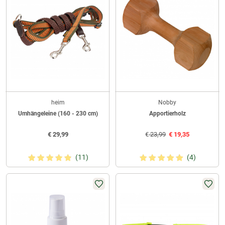
heim
Nobby
Umhängeleine (160 - 230 cm)
Apportierholz
€
29,99
€
23,99
€
19,35
(11)
(4)