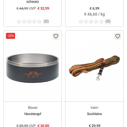
schwarz
€
44,99
UVP
€
32,99
€
6,99
€
46,60 / kg
(0)
(0)
-22%
Blaser
heim
Hundenapf
Suchleine
€
39,99
UVP
€
30,85
€
29,99