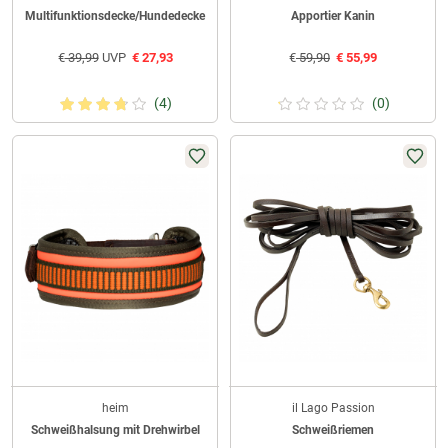
Multifunktionsdecke/Hundedecke
Apportier Kanin
€
39,99
UVP
€
27,93
€
59,90
€
55,99
(4)
(0)
heim
il Lago Passion
Schweißhalsung mit Drehwirbel
Schweißriemen