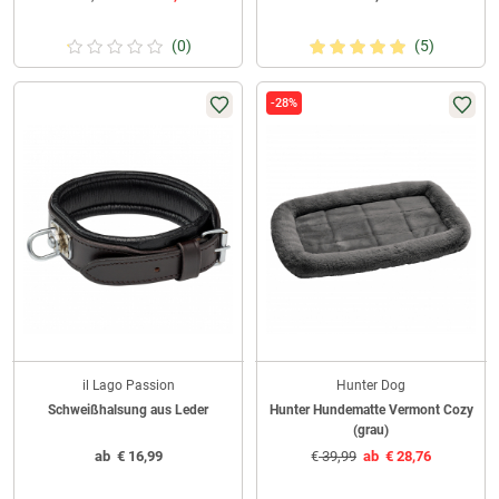
(0)
(5)
-28%
il Lago Passion
Hunter Dog
Schweißhalsung aus Leder
Hunter Hundematte Vermont Cozy
(grau)
ab
€
16,99
€
39,99
ab
€
28,76