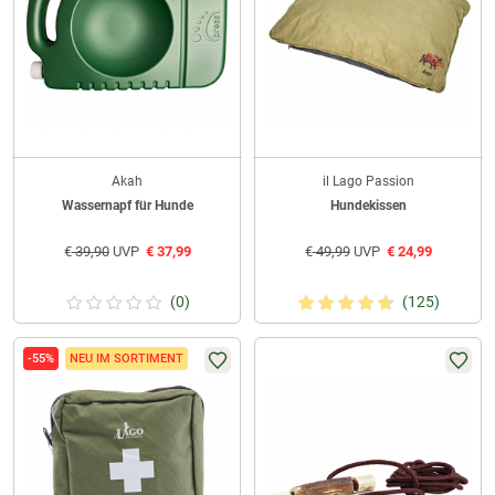
Akah
il Lago Passion
Wassernapf für Hunde
Hundekissen
€
39,90
UVP
€
37,99
€
49,99
UVP
€
24,99
(0)
(125)
-55%
NEU IM SORTIMENT