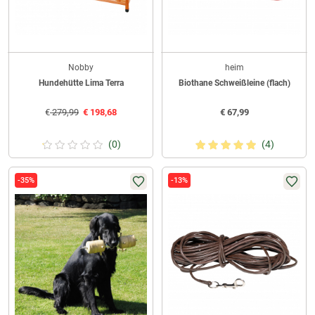
Nobby
heim
Hundehütte Lima Terra
Biothane Schweißleine (flach)
€
279,99
€
198,68
€
67,99
(0)
(4)
-35%
-13%