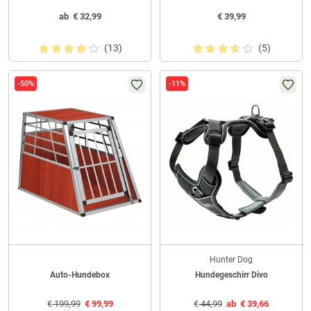
ab
€
32,99
€
39,99
(13)
(5)
-50%
-11%
Hunter Dog
Auto-Hundebox
Hundegeschirr Divo
€
199,99
€
99,99
€
44,99
ab
€
39,66