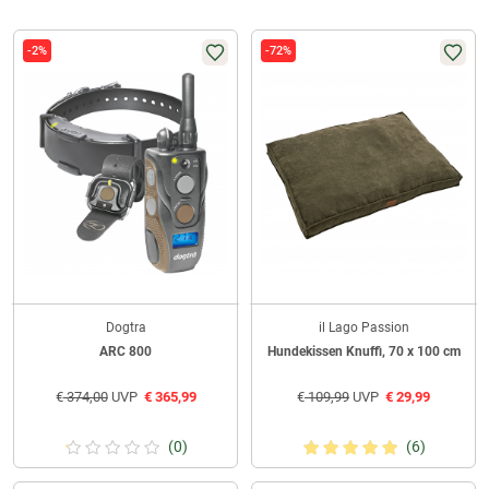
-2%
-72%
Dogtra
il Lago Passion
ARC 800
Hundekissen Knuffi, 70 x 100 cm
€
374,00
UVP
€
365,99
€
109,99
UVP
€
29,99
(0)
(6)