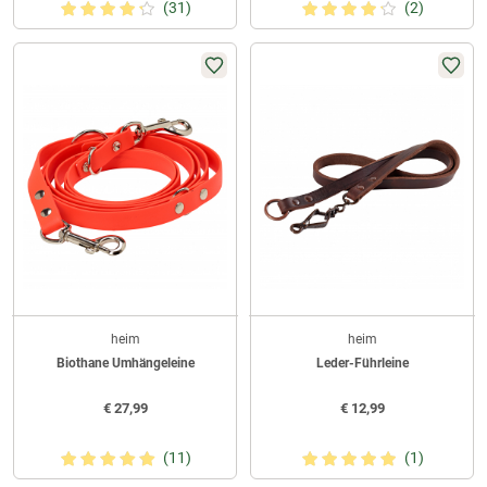
(31)
(2)
heim
heim
Biothane Umhängeleine
Leder-Führleine
€
27,99
€
12,99
(11)
(1)