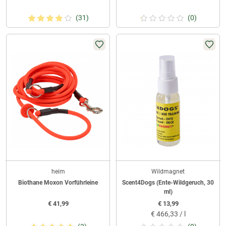
(31)
(0)
heim
Wildmagnet
Biothane Moxon Vorführleine
Scent4Dogs (Ente-Wildgeruch, 30
ml)
€
41,99
€
13,99
€
466,33 / l