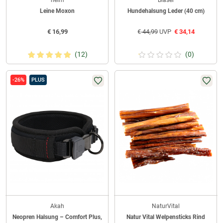
heim
Blaser
Leine Moxon
Hundehalsung Leder (40 cm)
€
16,99
€
44,99
UVP
€
34,14
(12)
(0)
-26%
PLUS
Akah
NaturVital
Neopren Halsung – Comfort Plus,
Natur Vital Welpensticks Rind