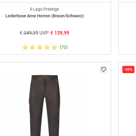
il Lago Prestige
Lederhose Arne Herren (Braun/Schwarz)
€
349,99
UVP
€
139,99
(72)
-36%