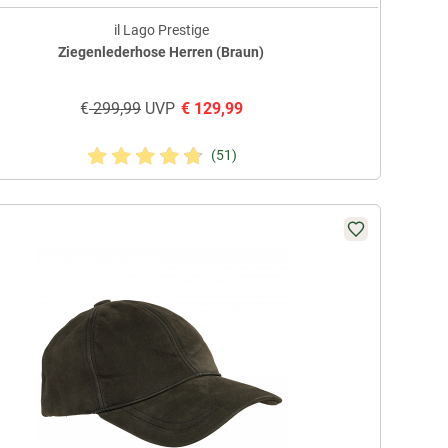
il Lago Prestige
Ziegenlederhose Herren (Braun)
€
299,99
UVP
€
129,99
(51)