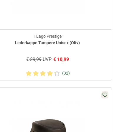
il Lago Prestige
Lederkappe Tampere Unisex (Oliv)
€
29,99
UVP
€
18,99
(32)