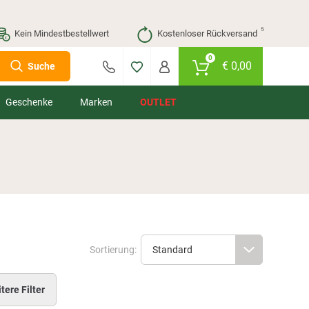
⁵
Kein Mindestbestellwert
Kostenloser Rückversand
0
€
0,00
Suche
Geschenke
Marken
OUTLET
Sortierung:
tere Filter