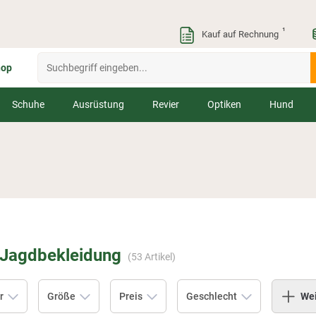
¹
Kauf auf Rechnung
hop
Schuhe
Ausrüstung
Revier
Optiken
Hund
-Jagdbekleidung
(
53
Artikel)
r
Größe
Preis
Geschlecht
Wei