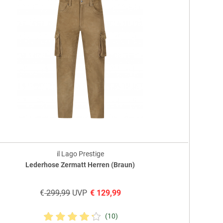
il Lago Prestige
Lederhose Zermatt Herren (Braun)
€
299,99
UVP
€
129,99
(10)