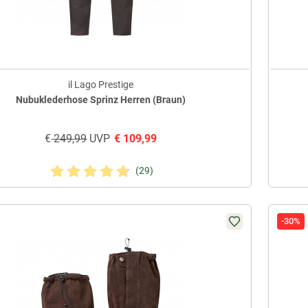
il Lago Prestige
Nubuklederhose Sprinz Herren (Braun)
€
249,99
UVP
€
109,99
(29)
-30%