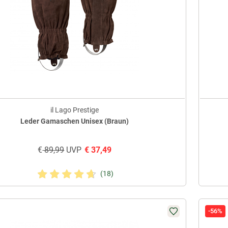
il Lago Prestige
Leder Gamaschen Unisex (Braun)
€
89,99
UVP
€
37,49
(18)
-56%