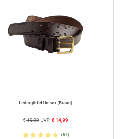
Ledergürtel Unisex (Braun)
€
19,99
UVP
€
14,99
(67)