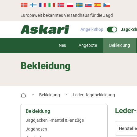
Europaweit bekanntes Versandhaus für die Jagd
Angel-Shop
Jagd-S
Neu
Angebote
Bekleidung
Bekleidung
Bekleidung
Leder-Jagdbekleidung
>
>
Leder
Bekleidung
Jagdjacken, -mäntel & -anzüge
Herstelle
Jagdhosen