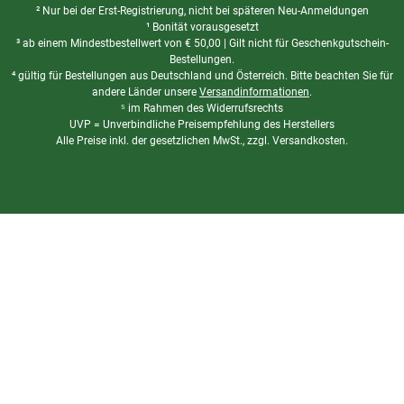
² Nur bei der Erst-Registrierung, nicht bei späteren Neu-Anmeldungen
¹ Bonität vorausgesetzt
³ ab einem Mindestbestellwert von
€
50,00 | Gilt nicht für Geschenkgutschein-
Bestellungen.
⁴ gültig für Bestellungen aus Deutschland und Österreich. Bitte beachten Sie für
andere Länder unsere
Versandinformationen
.
⁵ im Rahmen des Widerrufsrechts
UVP = Unverbindliche Preisempfehlung des Herstellers
Alle Preise inkl. der gesetzlichen MwSt., zzgl. Versandkosten.