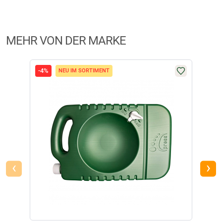
MEHR VON DER MARKE
-4%
-12
NEU IM SORTIMENT
‹
›