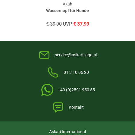
Akah
Wassernapf für Hunde
€
39,90
UVP
€
37,99
service@askari-jagd.at
01 3 10 06 20
+49 (0)2591 950 55
Kontakt
Askari International