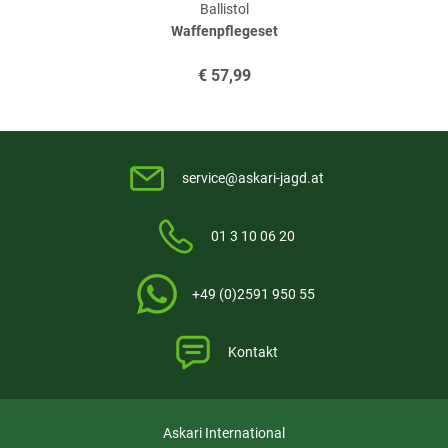
Ballistol
Waffenpflegeset
Verifizierte Bewertung
€
57,99
bisher beste von mir getestetes Mittel
geschrieben am
17.02.2023 über Trusted Shops
service@askari-jagd.at
Verifizierte Bewertung
01 3 10 06 20
Wie erwartet
+49 (0)2591 950 55
geschrieben am
01.12.2022 über Trusted Shops
Kontakt
Weitere Bewertungen ansehen
Askari International