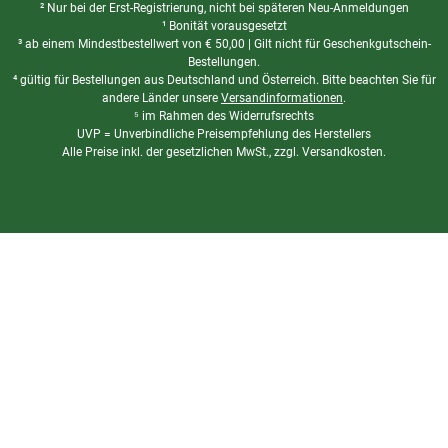
² Nur bei der Erst-Registrierung, nicht bei späteren Neu-Anmeldungen
¹ Bonität vorausgesetzt
³ ab einem Mindestbestellwert von
€
50,00 | Gilt nicht für Geschenkgutschein-
Bestellungen.
⁴ gültig für Bestellungen aus Deutschland und Österreich. Bitte beachten Sie für
andere Länder unsere
Versandinformationen
.
⁵ im Rahmen des Widerrufsrechts
UVP = Unverbindliche Preisempfehlung des Herstellers
Alle Preise inkl. der gesetzlichen MwSt., zzgl. Versandkosten.