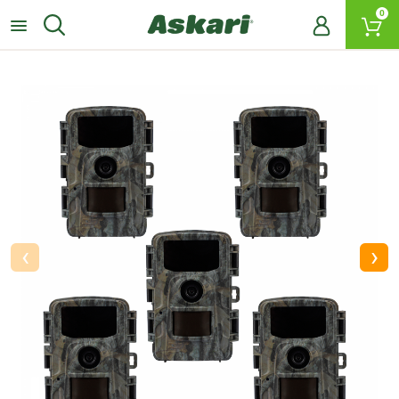
0
‹
›