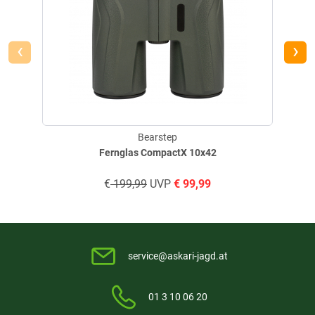
teuer, ist im dementsprechenden Fachhandel billiger
‹
›
geschrieben am
16.06.2025 über Trusted Shops
Weitere Bewertungen ansehen
Bearstep
Fernglas CompactX 10x42
Produktbewertungen können nur von Kunden erstellt
i
werden, die das Produkt in unserem Online-Shop gekauft
€
199,99
UVP
€
99,99
haben. Sie erhalten dazu eine Aufforderung per Mail. Wir
nutzen Trusted Shops als unabhängigen Dienstleister für die
Einholung von Bewertungen. Trusted Shops hat Maßnahmen
getroffen, um sicherzustellen, dass es es sich um echte
Bewertungen handelt.
Mehr Informationen
.
service@askari-jagd.at
01 3 10 06 20