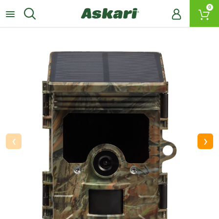
0
‹
›