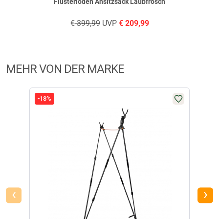
Flüsterloden Ansitzsack Laubfrosch
€
399,99
UVP
€
209,99
Produktbewertungen können nur von Kunden erstellt
i
werden, die das Produkt in unserem Online-Shop gekauft
haben. Sie erhalten dazu eine Aufforderung per Mail. Wir
nutzen Trusted Shops als unabhängigen Dienstleister für die
MEHR VON DER MARKE
Einholung von Bewertungen. Trusted Shops hat Maßnahmen
getroffen, um sicherzustellen, dass es es sich um echte
Bewertungen handelt.
Mehr Informationen
.
-18%
-34
‹
›