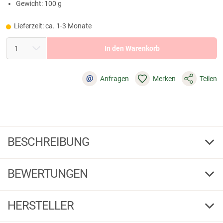
Gewicht: 100 g
Lieferzeit: ca. 1-3 Monate
In den Warenkorb
@
Anfragen
Merken
Teilen
BESCHREIBUNG
Blaser Auflagekissen, braun
BEWERTUNGEN
Mit schnelltrocknendem Kunststoffgranulat befüllt und geräuscharm.
Formt sich auf Druck bequem in die gewünschte Form. Ideale Auflage für
5,00
die Optik sowie für die Büchse. Maße: 25 x 15 cm. Gewicht: 100 g.
(1)
HERSTELLER
5 Sterne
(1)