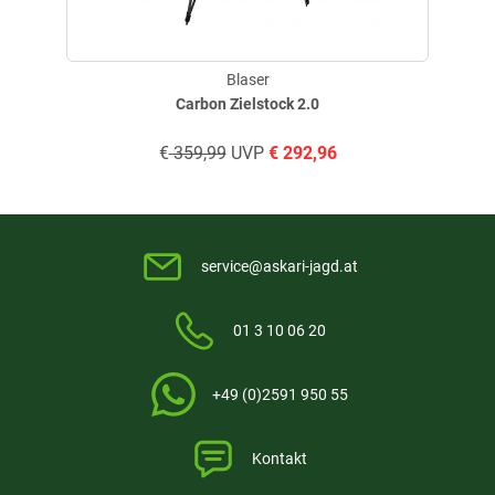
Blaser
Carbon Zielstock 2.0
€
359,99
UVP
€
292,96
service@askari-jagd.at
01 3 10 06 20
+49 (0)2591 950 55
Kontakt