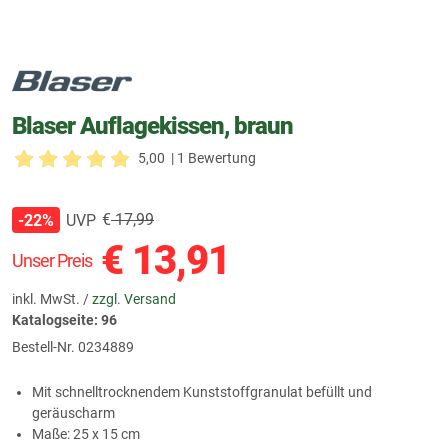
Blaser Auflagekissen, braun
5,00
| 1 Bewertung
€
17,99
UVP
-22%
€
13,91
Unser Preis
inkl. MwSt. /
zzgl. Versand
Katalogseite: 96
Bestell-Nr.
0234889
Mit schnelltrocknendem Kunststoffgranulat befüllt und
geräuscharm
Maße: 25 x 15 cm