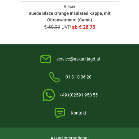
Wasserdicht
Blaser
Wasserabweisend
Suede Blaze Orange Insulated Kappe, mit
Winddicht
Ohrenwärmern (Camo)
Geräuscharm
€
59,99
UVP
ab
€
28,75
Pflegehinweise:
Nicht waschen. Nicht bleichen. Nicht im Trockner trocknen. Nicht
bügeln. Nicht trockenreinigen. Von Feuer fernhalten
service@askari-jagd.at
Material: 65 % Polyester, 35 % Elasthan.
01 3 10 06 20
+49 (0)2591 950 55
Kontakt
Askari International