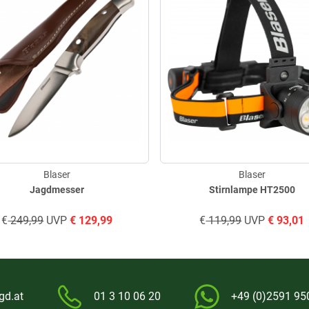
Blaser
Blaser
Jagdmesser
Stirnlampe HT2500
€
249,99
UVP
€
129,99
€
119,99
UVP
€
93,01
gd.at
01 3 10 06 20
+49 (0)2591 95