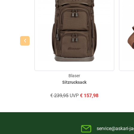
‹
Blaser
Sitzrucksack
€
239,95
UVP
€
157,98
service@askari-ja