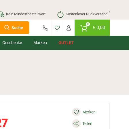
⁵
Kein Mindestbestellwert
Kostenloser Rückversand
0
€
0,00
Suche
Geschenke
Marken
OUTLET
Merken
27
Teilen