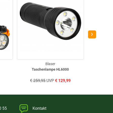
›
Blaser
Taschenlampe HL6000
Klap
€
259,95
UVP
€
129,99
€
99,
0 55
Kontakt