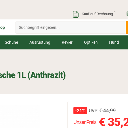
¹
Kauf auf Rechnung
hop
Schuhe
Ausrüstung
Revier
Optiken
Hund
che 1L (Anthrazit)
€
44,99
UVP
-21%
€
35,
Unser Preis