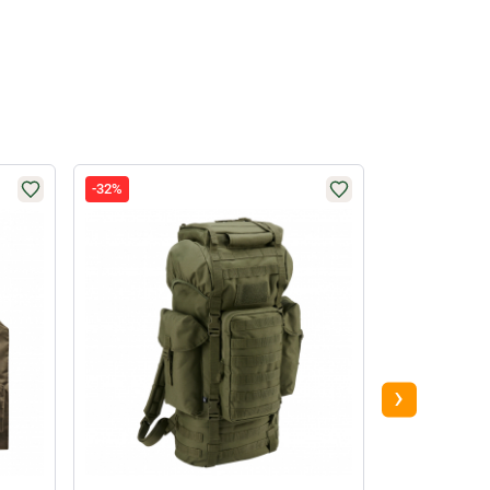
-32%
-33%
›