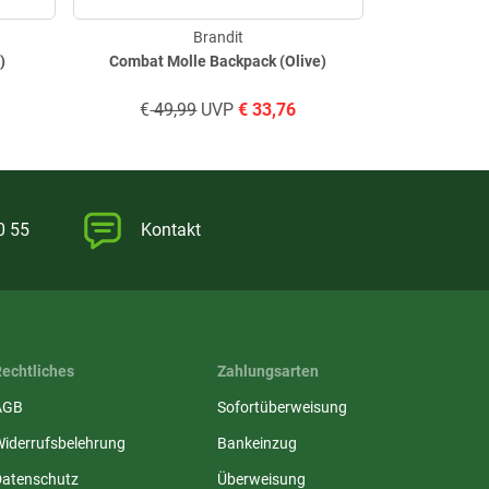
Brandit
)
Combat Molle Backpack (Olive)
Teddyfleece
€
49,99
UVP
€
33,76
€
59,9
0 55
Kontakt
Rechtliches
Zahlungsarten
AGB
Sofortüberweisung
Widerrufsbelehrung
Bankeinzug
Datenschutz
Überweisung