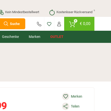
⁵
Kein Mindestbestellwert
Kostenloser Rückversand
0
€
0,00
Suche
Geschenke
Marken
OUTLET
Merken
99
Teilen