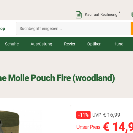
¹
Kauf auf Rechnung
hop
Schuhe
Ausrüstung
Revier
Optiken
Hund
he Molle Pouch Fire (woodland)
€
16,99
UVP
-11%
€
14,
Unser Preis