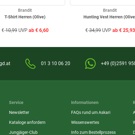
Brandit
Brandit
T-Shirt Herren (Olive)
Hunting Vest Herren (Olive
€
10,99
UVP
ab
€
6,60
€
34,99
UVP
ab
€
25,93
gd.at
01 3 10 06 20
+49 (0)2591 95
Service
Informationen
Newsletter
FAQs rund um Askari
Kataloge anfordern
Wissenswertes
Jungjäger-Club
Info zum Bestellprozess