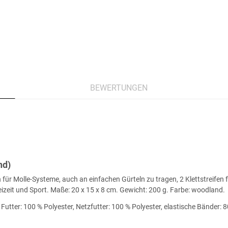
BEWERTUNGEN
nd)
ür Molle-Systeme, auch an einfachen Gürteln zu tragen, 2 Klettstreifen f
reizeit und Sport. Maße: 20 x 15 x 8 cm. Gewicht: 200 g. Farbe: woodland.
utter: 100 % Polyester, Netzfutter: 100 % Polyester, elastische Bänder: 8