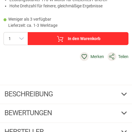
Hohe Drehzahl für feinere, gleichmäßige Ergebnisse
Weniger als 3 verfügbar
Lieferzeit: ca. 1-3 Werktage
In den Warenkorb
Merken
Teilen
BESCHREIBUNG
Caso Design Stabmixer HB 2200 Pro
BEWERTUNGEN
Stabmixer HB 2200 Pro – leises Arbeiten und kraftvolles Mixen
Kraftvoll und zuverlässig in der Anwendung
HERSTELLER
Produktbewertungen können nur von Kunden erstellt
i
Der HB 2200 Pro erleichtert das Zubereiten von Suppen, Smoothies,