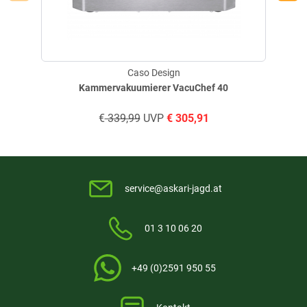
Gerät und Zubehör
Technische Daten/Lieferumfang
Leistung: 170 Watt
Spannung: 230 V/50 Hz
Caso Design
Drehzahl: bis zu 22.000 U/min
Kammervakuumierer VacuChef 40
Pürierstablänge: 140 mm
Maße: 7 x 34 x 10 cm
€
339,99
UVP
€
305,91
Gewicht: 1,0 kg
Lieferumfang: titanbeschichtetes Multimesser, Edelstahl-
Quirlscheibe, Edelstahl-Fleischmesser, Edelstahl-Gabel, 2-in-1-Sockel
Ausstattung
service@askari-jagd.at
Edelstahl-Pürierstab
Titanbeschichtetes Multimesser
Edelstahl-Quirlscheibe
01 3 10 06 20
Edelstahl-Fleischmesser
Edelstahl-Gabel zum Tauschen der Klingen
Abnehmbarer Pürierstab
+49 (0)2591 950 55
Überhitzungsschutz
Pflegehinweise