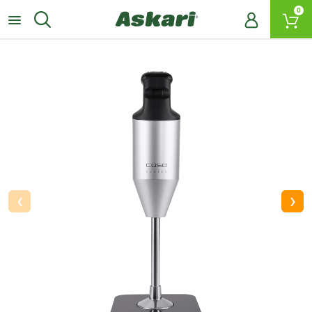
0
‹
›