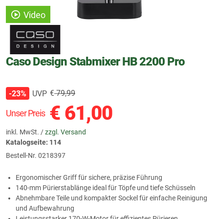
Video
Caso Design Stabmixer HB 2200 Pro
€
79,99
UVP
-23%
€
61,00
Unser Preis
inkl. MwSt. /
zzgl. Versand
Katalogseite: 114
Bestell-Nr.
0218397
Ergonomischer Griff für sichere, präzise Führung
140‑mm Pürierstablänge ideal für Töpfe und tiefe Schüsseln
Abnehmbare Teile und kompakter Sockel für einfache Reinigung
und Aufbewahrung
Leistungsstarker 170‑W‑Motor für effizientes Pürieren