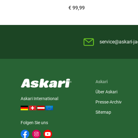
€
99,99
service@askari-ja
Askari
Über Askari
Askari International
Presse-Archiv
Sitemap
Folgen Sie uns