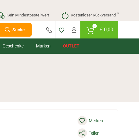
⁵
Kein Mindestbestellwert
Kostenloser Rückversand
0
€
0,00
Suche
Geschenke
Marken
OUTLET
Merken
Teilen