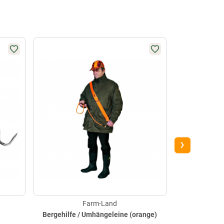
-3%
›
Farm-Land
Bergehilfe / Umhängeleine (orange)
S