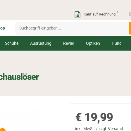
¹
Kauf auf Rechnung
hop
Schuhe
Ausrüstung
Revier
Optiken
Hund
chauslöser
€
19,99
inkl. MwSt. /
zzgl. Versand