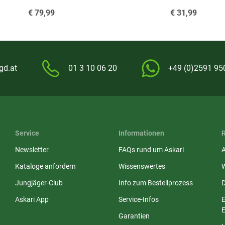
€
79,99
€
31,99
gd.at
01 3 10 06 20
+49 (0)2591 95
Service
Informationen
Newsletter
FAQs rund um Askari
Kataloge anfordern
Wissenswertes
Jungjäger-Club
Info zum Bestellprozess
Askari App
Service-Infos
E
E
Garantien