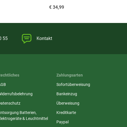
€
34,99
€
9,
0 55
Kontakt
Rechtliches
Zahlungsarten
AGB
Sofortüberweisung
Widerrufsbelehrung
Bankeinzug
Datenschutz
Überweisung
ntsorgung Batterien,
Kreditkarte
lektrogeräte & Leuchtmittel
Paypal