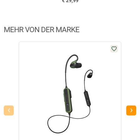
€
29,99
MEHR VON DER MARKE
‹
›