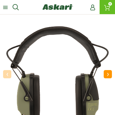
0
‹
›