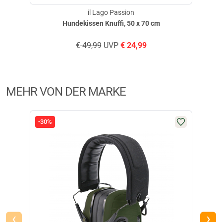
il Lago Passion
Hundekissen Knuffi, 50 x 70 cm
€
49,99
UVP
€
24,99
MEHR VON DER MARKE
-30%
-28
‹
›