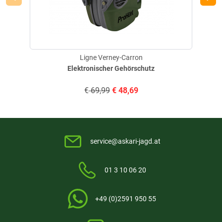
Ligne Verney-Carron
Elektronischer Gehörschutz
€
69,99
€
48,69
service@askari-jagd.at
01 3 10 06 20
+49 (0)2591 950 55