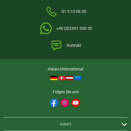
getroffen, um sicherzustellen, dass es es sich um echte
Bewertungen handelt.
Mehr Informationen
.
01 3 10 06 20
+49 (0)2591 950 55
Aktuell liegen noch keine Produktbewertungen für diesen
i
Artikel vor.
Kontakt
Askari International
Folgen Sie uns
Askari