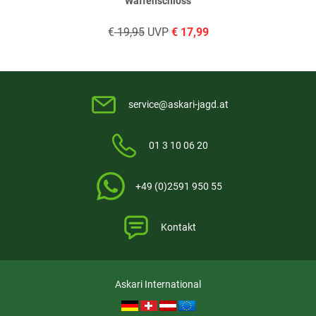
Waffenschloss
€
19,95
UVP
€
17,99
service@askari-jagd.at
01 3 10 06 20
+49 (0)2591 950 55
Kontakt
Askari International