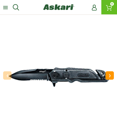
0
‹
›