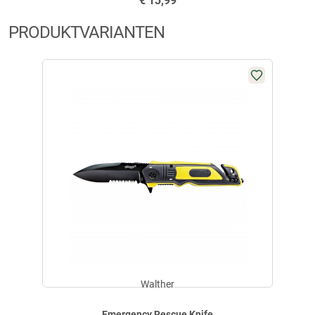
€
13,99
PRODUKTVARIANTEN
Trage es an der Arbeit, schöne und kleine unauffällige Tasche am
Gurt, einfache und schnelle zugänglich. Klinge super scharf,
Wellenschliff praktisch. Liegt gut in der Hand. Gurtschneider und
Glasbrecher getestet und für gut befunden.
geschrieben am
25.06.2016
ich verwende das protukt Privat und in der firma würde es ach
einsatzkräften empfelen
geschrieben am
09.02.2014
Walther
Emergency Rescue Knife