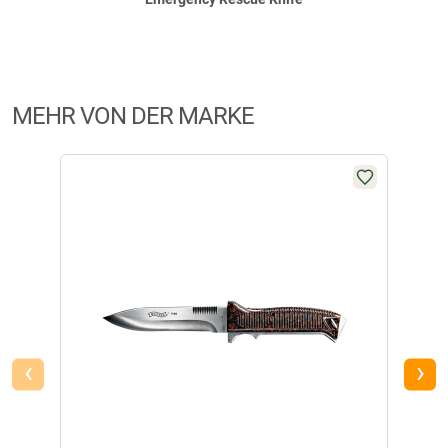
Produktbewertungen können nur von Kunden erstellt
i
werden, die das Produkt in unserem Online-Shop gekauft
haben. Sie erhalten dazu eine Aufforderung per Mail. Wir
nutzen Trusted Shops als unabhängigen Dienstleister für die
Einholung von Bewertungen. Trusted Shops hat Maßnahmen
MEHR VON DER MARKE
getroffen, um sicherzustellen, dass es es sich um echte
Bewertungen handelt.
Mehr Informationen
.
‹
›