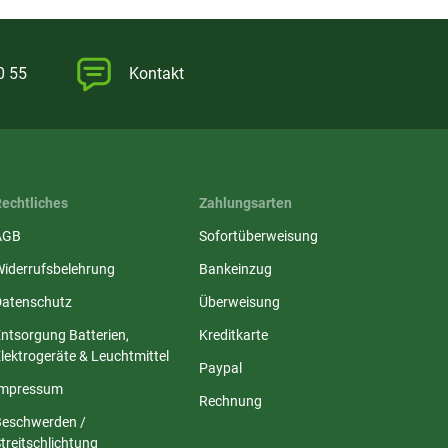
0 55
Kontakt
Rechtliches
Zahlungsarten
AGB
Sofortüberweisung
Widerrufsbelehrung
Bankeinzug
Datenschutz
Überweisung
ntsorgung Batterien,
Kreditkarte
lektrogeräte & Leuchtmittel
Paypal
Impressum
Rechnung
Beschwerden /
treitschlichtung