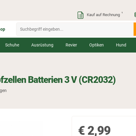
¹
Kauf auf Rechnung
hop
Schuhe
Ausrüstung
Revier
Optiken
Hund
fzellen Batterien 3 V (CR2032)
ngen
€
2,99