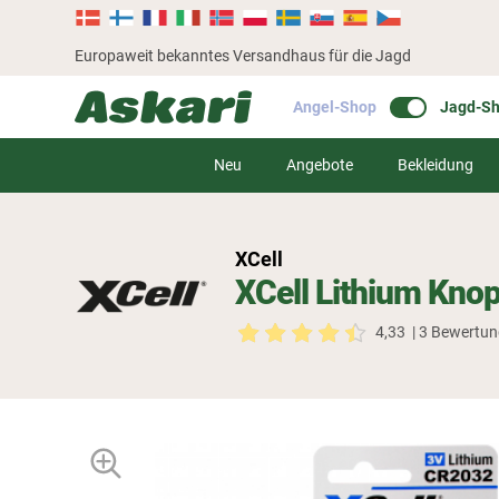
Europaweit bekanntes Versandhaus für die Jagd
Angel-Shop
Jagd-S
Neu
Angebote
Bekleidung
XCell
XCell Lithium Knop
4,33
| 3 Bewertu