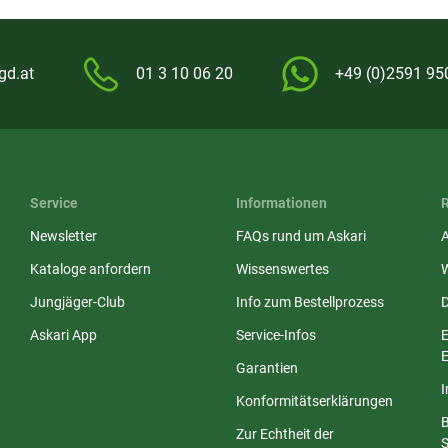
gd.at
01 3 10 06 20
+49 (0)2591 95
Service
Informationen
Newsletter
FAQs rund um Askari
Kataloge anfordern
Wissenswertes
Jungjäger-Club
Info zum Bestellprozess
Askari App
Service-Infos
E
E
Garantien
Konformitätserklärungen
Zur Echtheit der
S