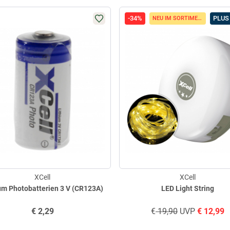
-34%
PLUS
NEU IM SORTIMENT
XCell
XCell
um Photobatterien 3 V (CR123A)
LED Light String
€
2,29
€
19,90
UVP
€
12,99