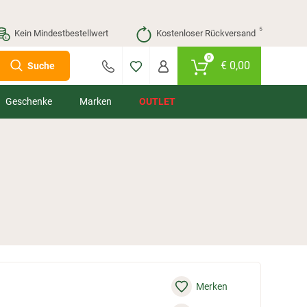
⁵
Kein Mindestbestellwert
Kostenloser Rückversand
0
€
0,00
Suche
Geschenke
Marken
OUTLET
Merken